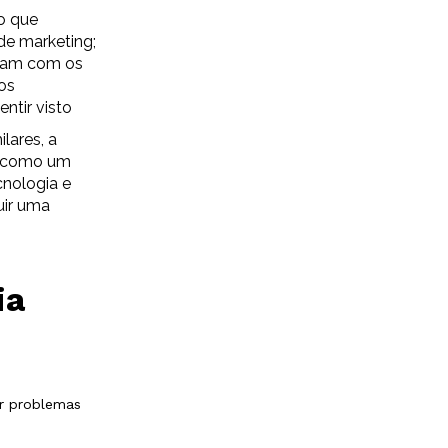
o que
 de marketing;
rsam com os
os
ntir visto
lares, a
a como um
nologia e
uir uma
ia
r problemas