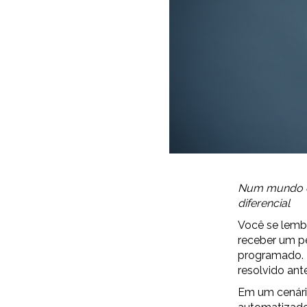
Num mundo on
diferencial
Você se lemb
receber um p
programado. 
resolvido an
Em um cenário