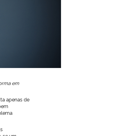
forma em
ata apenas de
 bem
oblema
as