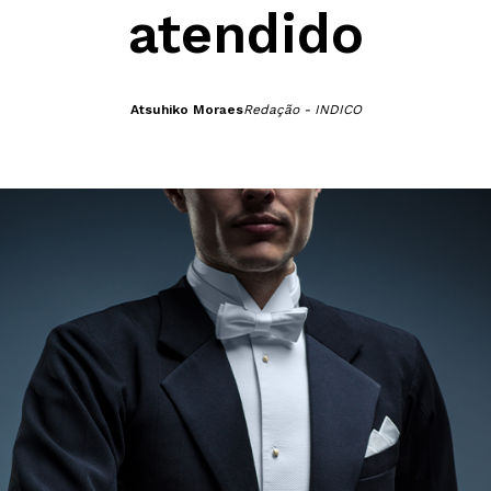
atendido
Atsuhiko Moraes
Redação - INDICO