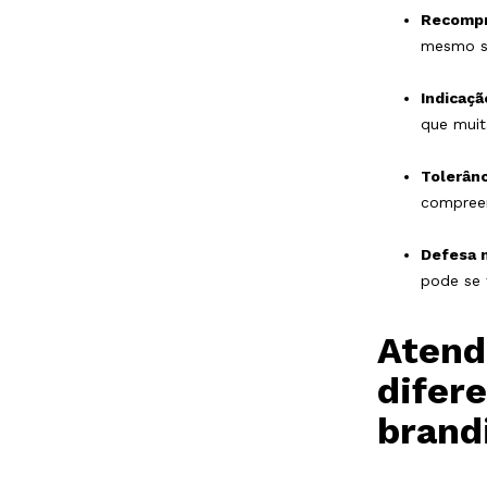
Recompr
mesmo s
Indicaçã
que muit
Tolerânc
compreen
Defesa n
pode se 
Atend
difer
brand