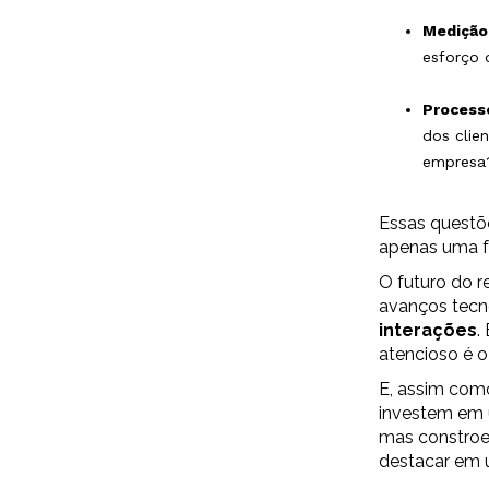
Medição 
esforço 
Process
dos clie
empresa
Essas questõe
apenas uma f
O futuro do r
avanços tecn
interações
.
atencioso é o
E, assim como
investem em 
mas constroe
destacar em 