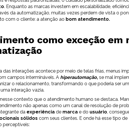
s e respostas padronizadas, o cuidado personalizado torno
xo
. Enquanto as marcas investem em escalabilidade, eficiênc
avés da automatização, muitas vezes perdem de vista o pon
to com o cliente: a atenção ao
bom atendimento.
imento como exceção em 
atização
ia das interações acontece por meio de telas frias, menus im
com campos intermináveis. A
hiperautomação
,
se mal imple
izar o relacionamento, transformando o que poderia ser um
uma interação vazia.
 nesse contexto que o atendimento humano se destaca. Mar
endimento não apenas como um canal de resolução de pro
ntegrante da
experiência
de
marca
e do
usuário
, consegu
ocionais sólidos
com seus clientes. E onde há esse tipo de
o perceptíveis: