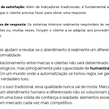
da satisfação:
Além de indicadores tradicionais, é fundamental 
que o cliente precisa fazer para obter uma resposta
os de resposta:
Os sistemas internos realmente respondem às n
ntes ou, muitas vezes, forçam o cliente a se adaptar aos procedi
?
s ajudam a revelar se o atendimento é realmente um diferen
ormalidade.
elacionamento entre marcas e clientes não será determinado
ológicos, mas principalmente pela capacidade de
humaniza
 Em um mundo onde a automatização se tornou regra, ser genti
 verdadeiro luxo.
 o luxo tradicional, essa qualidade nunca sai de moda. Marc
um atendimento humano e diferenciado não só solucionam 
m uma base sólida de confiança e lealdade, elementos essen
um mercado cada vez mais competitivo.