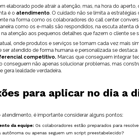
 elaborado pode atrair a atenção, mas, na hora do aperto, 
nta é o
atendimento
. O cuidado não se limita a estratégias
sente na forma como os colaboradores do call center conve
maneira como os e-mails são respondidos, na escuta atenta d
na atenção aos pequenos detalhes que fazem o cliente se se
tual, onde produtos e serviços se tornam cada vez mais simi
de ser atendido de forma humana e personalizada se destac
ferencial competitivo.
Marcas que conseguem integrar tec
 conseguem não apenas solucionar problemas, mas constr
e gera lealdade verdadeira.
ões para aplicar no dia a d
 atendimento, é importante considerar alguns pontos:
ento da equipe:
Os colaboradores estão preparados para resolve
 autônoma ou apenas seguem um script preestabelecido?