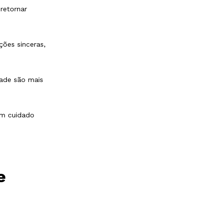
retornar
ões sinceras,
ade são mais
m cuidado
e