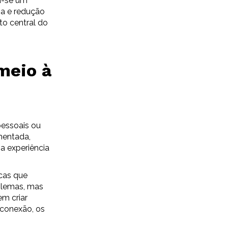
u-se um
ia e redução
to central do
meio à
pessoais ou
mentada,
a experiência
cas que
blemas, mas
em criar
 conexão, os