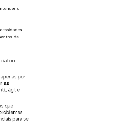
entender o
ecessidades
mentos da
cial ou
 apenas por
r as
l, ágil e
as que
problemas,
ciais para se