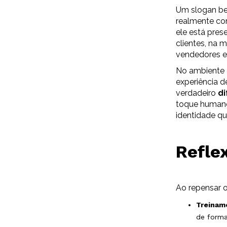
Um slogan bem
realmente co
ele está pre
clientes, na 
vendedores e 
No ambiente a
experiência 
verdadeiro
di
toque humano
identidade qu
Reflex
Ao repensar o
Treinam
de forma