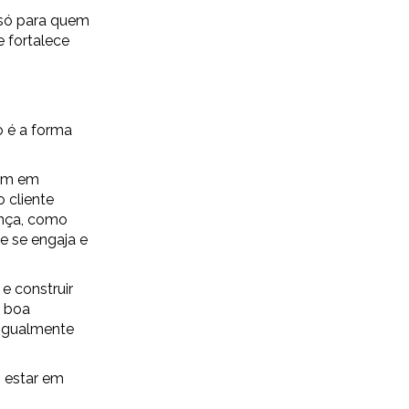
 só para quem
 fortalece
o é a forma
tam em
 cliente
ança, como
e se engaja e
e construir
a boa
 igualmente
 estar em