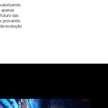
valorizando
o apenas
futuro das
e, provando
 da evolução