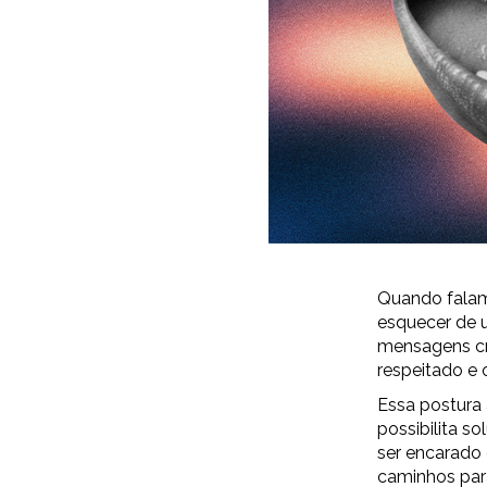
Quando falam
esquecer de u
mensagens cri
respeitado e 
Essa postura 
possibilita s
ser encarado 
caminhos par