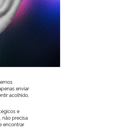
odemos
apenas enviar
ntir acolhido,
tégicos e
, não precisa
e encontrar