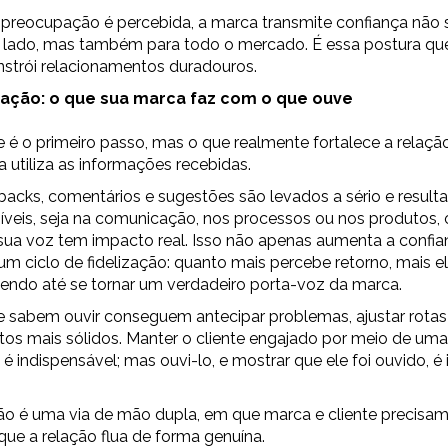
preocupação é percebida, a marca transmite confiança não
o lado, mas também para todo o mercado. É essa postura que
nstrói relacionamentos duradouros.
 ação: o que sua marca faz com o que ouve
te é o primeiro passo, mas o que realmente fortalece a relaçã
utiliza as informações recebidas.
acks, comentários e sugestões são levados a sério e resul
veis, seja na comunicação, nos processos ou nos produtos, o
sua voz tem impacto real. Isso não apenas aumenta a confi
m ciclo de fidelização: quanto mais percebe retorno, mais el
dendo até se tornar um verdadeiro porta-voz da marca.
sabem ouvir conseguem antecipar problemas, ajustar rotas 
os mais sólidos. Manter o cliente engajado por meio de um
 indispensável; mas ouvi-lo, e mostrar que ele foi ouvido, é
o é uma via de mão dupla, em que marca e cliente precisam
 que a relação flua de forma genuína.