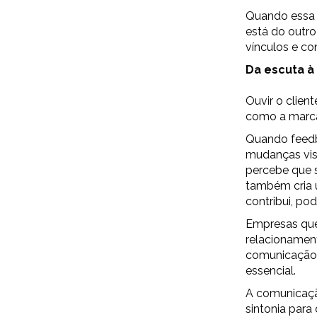
Quando essa 
está do outr
vínculos e co
Da escuta à
Ouvir o clien
como a marca 
Quando feedb
mudanças visí
percebe que 
também cria u
contribui, po
Empresas que 
relacionament
comunicação é
essencial.
A comunicaçã
sintonia para