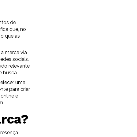
ntos de
fica que, no
io que as
 a marca via
edes sociais.
do relevante
e busca.
belecer uma
te para criar
online e
m.
arca?
Presença