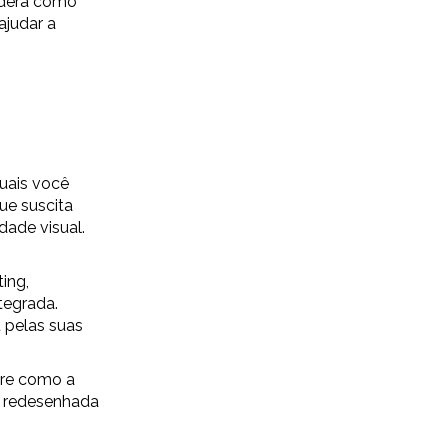
idera como
ajudar a
uais você
ue suscita
dade visual.
ing,
tegrada.
 pelas suas
bre como a
u redesenhada