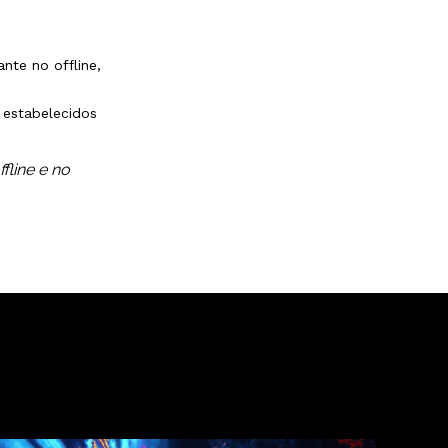
nte no offline,
 estabelecidos
fline e no