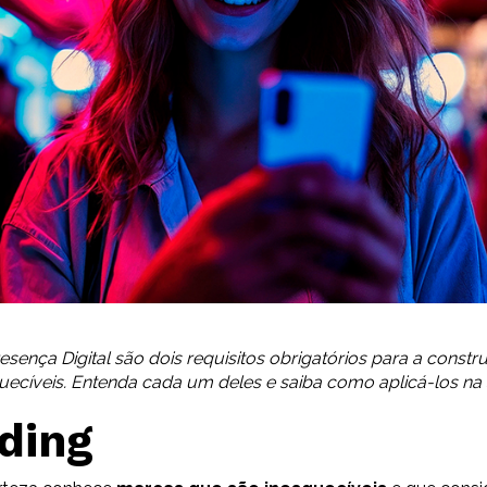
esença Digital são dois requisitos obrigatórios para a const
uecíveis. Entenda cada um deles e saiba como aplicá-los na
ding