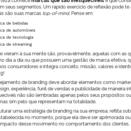
rteza conhece
marcas que são inesquecíveis
e que cons
m seus segmentos. Um rápido exercício de reflexão pode te 
uais são suas marcas
top-of-mind
. Pense em:
ca de bebidas
ca de automóveis
a de tecnologia
ca de streaming
e vieram à sua mente são, provavelmente, aquelas com as q
no dia a dia ou que possuem uma gestão de marca efetiva, q
os consumidores e integra conceito, missão, valores e identi
ng!
jamento de branding deve abordar elementos como market
sign, experiência, funil de vendas e publicidade de maneira in
uecíveis não são lembradas apenas pelos seus propósitos ou
mas sim pelo que representam na totalidade.
uturar uma estratégia de branding na sua empresa, reflita so
stabelecida no momento, porque ela deve ser aprimorada o
o impacto desse movimento no comportamento dos clientes.