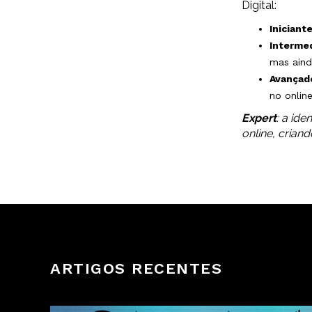
Digital:
Iniciant
Intermed
mas aind
Avançad
no online
Expert
: a id
online, crian
ARTIGOS RECENTES