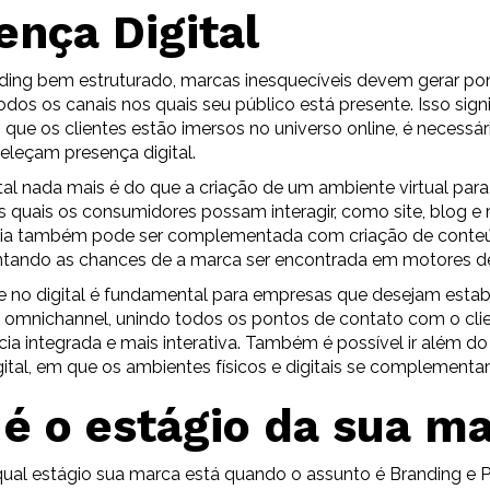
ença Digital
ding bem estruturado, marcas inesquecíveis devem gerar po
dos os canais nos quais seu público está presente. Isso signi
e os clientes estão imersos no universo online, é necessár
eleçam presença digital.
tal nada mais é do que a criação de um ambiente virtual para
 quais os consumidores possam interagir, como site, blog e r
gia também pode ser complementada com criação de conteú
tando as chances de a marca ser encontrada em motores d
te no digital é fundamental para empresas que desejam esta
omnichannel, unindo todos os pontos de contato com o clien
ia integrada e mais interativa. Também é possível ir além do 
ital, em que os ambientes físicos e digitais se complementa
 é o estágio da sua m
ual estágio sua marca está quando o assunto é Branding e 