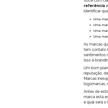
Você com ce
referência
e
identificar q
Uma mar
Uma mar
Uma marc
Uma mar
As marcas qu
tem contato 
sentimentos n
Isso é brandi
Um bom plane
reputação, de
Marcas inesq
logomarcas, 
Antes de estr
marca está e
e qual será 