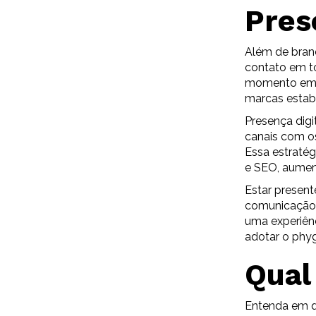
Pres
Além de bran
contato em to
momento em qu
marcas estab
Presença digi
canais com os
Essa estraté
e SEO, aumen
Estar presen
comunicação 
uma experiênc
adotar o phyg
Qual
Entenda em q