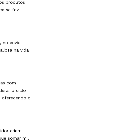
tos produtos
ca se faz
, no envio
aliosa na vida
mas com
derar o ciclo
á oferecendo o
idor criam
que somar mil