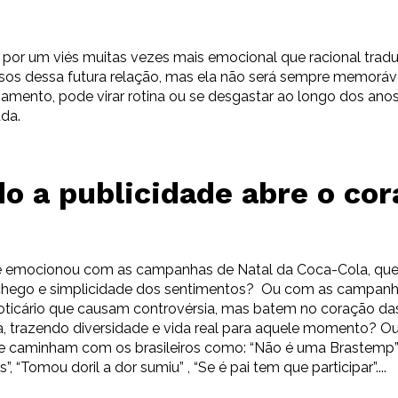
por um viés muitas vezes mais emocional que racional trad
sos dessa futura relação, mas ela não será sempre memoráve
ento, pode virar rotina ou se desgastar ao longo dos anos
ada.
o a publicidade abre o cor
 emocionou com as campanhas de Natal da Coca-Cola, qu
nchego e simplicidade dos sentimentos? Ou com as campanh
Boticário que causam controvérsia, mas batem no coração da
, trazendo diversidade e vida real para aquele momento? Ou
je caminham com os brasileiros como: “Não é uma Brastemp” 
s”, “Tomou doril a dor sumiu” , “Se é pai tem que participar”....