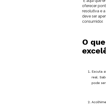
É aqui que en
oferecer pont
resolutiva e 
deve ser ape
consumidor.
O que
excel
Escuta a
real. Sa
pode ser
Acolhime