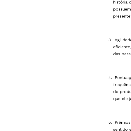
história
possuem 
presente
Agilidad
eficient
das pess
Pontuaçã
frequênci
do produ
que ele 
Prêmios 
sentido 