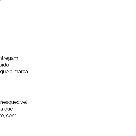
entregam
uído
o que a marca
inesquecível
ma que
to, com