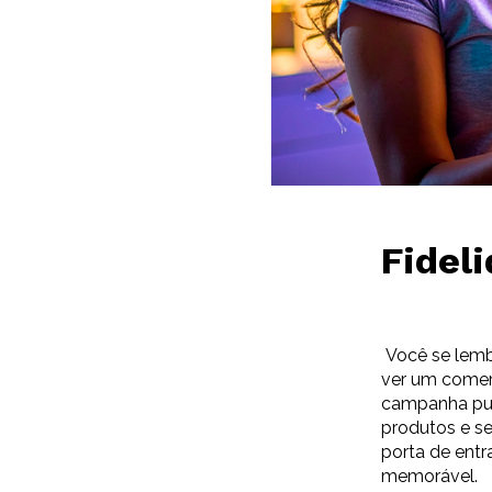
Fidel
Você se lembr
ver um comer
campanha publ
produtos e se
porta de ent
memorável.