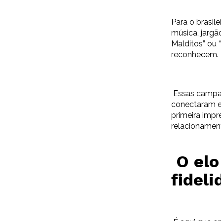
Para o brasil
música, jargã
Malditos” ou
reconhecem.
Essas campan
conectaram e
primeira impr
relacionament
O elo
fidel