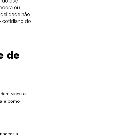
s do que
tadora ou
idelidade não
 cotidiano do
e de
riam vínculo
ca e como
nhecer a