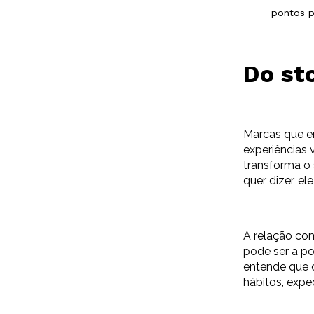
pontos pa
Do sto
Marcas que e
experiências
transforma o 
quer dizer, el
A relação co
pode ser a po
entende que 
hábitos, expe