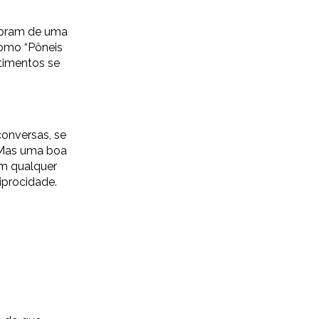
embram de uma
como “Pôneis
timentos se
onversas, se
 Mas uma boa
em qualquer
iprocidade.