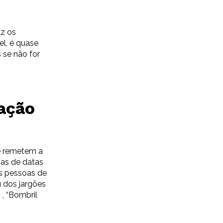
uz os
l, é quase
 se não for
ação
e remetem a
as de datas
s pessoas de
 dos jargões
, “Bombril