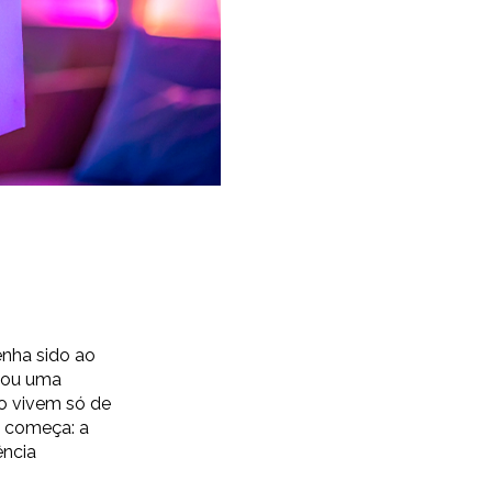
enha sido ao
s ou uma
ão vivem só de
o começa: a
ência